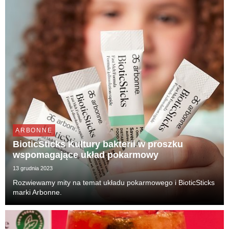
ARBONNE
BioticSticks Kultury bakterii w proszku
wspomagające układ pokarmowy
13 grudnia 2023
Rozwiewamy mity na temat układu pokarmowego i BioticSticks
marki Arbonne.