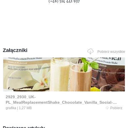
(+48) 514 441 937
Załączniki
Pobierz wszystkie
2929_2930_UK-
PL_MealReplacementShake_Chocolate_Vanilla_Social-
Post_Resized_03.jpg
grafika
|
1,27 MB
Pobierz