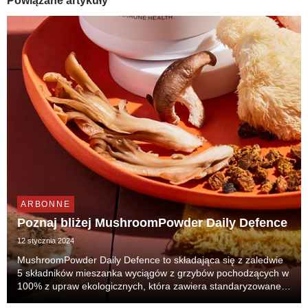
Powiązane artykuły
ARBONNE
Poznaj bliżej MushroomPowder Daily Defence
12 stycznia 2024
MushroomPowder Daily Defence to składająca się z zaledwie
5 składników mieszanka wyciągów z grzybów pochodzących w
100% z upraw ekologicznych, która zawiera standaryzowane
bioaktywne beta glukany.